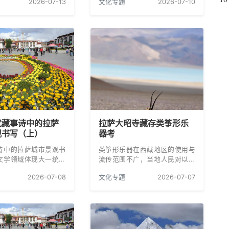
2026-07-13
文化专题
2026-07-10
600多年历史的宗教文
动。
全面、真实、客观地反
读者，并为藏传佛教音
供第一手材料。
代藏事诗中的拉萨
拉萨大昭寺藏存类筝形乐
观书写（上）
器考
诗中的拉萨城市景观书
类筝形乐器在西藏地区的使用与
文学领域体现大一统格
流传范围不广，当地人民对以此
族文化融合的重要表
为代表的唐代汉传乐器有“重藏轻
2026-07-08
文化专题
2026-07-07
本的整理与艺术分析为
用”的倾向。该乐器成为唐蕃艺术
民族共同体意识提供了
交流中隐而不显的西藏地区音乐
领域的实践路径。
孑遗下的文化符号。