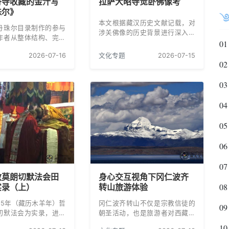
丹寺收藏的金汁写
拉萨大昭寺觉卧佛像考
珠尔》
本文根据藏汉历史文献记载，对
丹珠尔目录制作的参与
涉关佛像的历史背景进行深入细
作者从整体结构、完成
致梳理，对佛像铸造缘起、辗转
01
丹寺收藏、特征、原本
传入汉地、随文成公主入蕃、安
2026-07-16
文化专题
2026-07-15
面对其进行了考察。
放供养以及经历法难浩劫等历史
02
过程作系统考述，并对相关事件
名物诸如大昭寺小昭寺等作深入
03
探案考辨。
04
05
06
07
教莫朗切默法会田
身心交互视角下冈仁波齐
08
实录（上）
转山旅游体验
15年（藏历木羊年）哲
冈仁波齐转山不仅是宗教信徒的
09
切默法会为实录，进行
朝圣活动，也是旅游者对西藏风
的活态研究，目的是将
土人情进行体验的一种旅游活
10