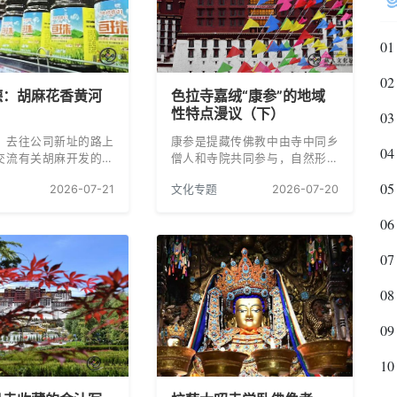
01
02
德：胡麻花香黄河
色拉寺嘉绒“康参”的地域
性特点漫议（下）
03
，去往公司新址的路上
康参是提藏传佛教中由寺中同乡
04
交流有关胡麻开发的想
僧人和寺院共同参与，自然形式
“巴恰”(油渣)也是一种
的一个个单独的地域性组织。
05
2026-07-21
文化专题
2026-07-20
供给药用，还可以合成
麻杆也可以做添加饲
06
的纤维可以制成亚麻布
07
08
09
10