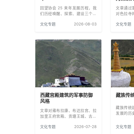
回望协会 25 来年发展历程，我
文章通过
们历经唤醒、探索、建设三个阶
对色拉寺
段，一路走来步履坚定，始终坚
呈现出西
文化专题
2026-08-03
文化专题
持三江源保护工作。
个全景，
中存在的
策。
西藏宫殿建筑的军事防御
藏族传
风格
藏族传统
文章对雍布拉康、布达拉宫、拉
发展的历
加里王府宫殿、贡塘王城、古格
漫长的历
王朝都城等西藏古代典型的宫殿
以它独特
文化专题
2026-07-28
文化专题
建筑进行分析，扼要地论述了西
明中扮演
藏古代宫殿建筑的军事防御风