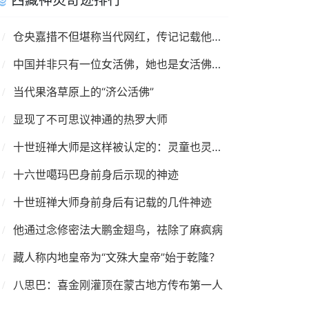
仓央嘉措不但堪称当代网红，传记记载他的相貌更是惊为天人
中国并非只有一位女活佛，她也是女活佛！拉卜楞寺还有她的位置
当代果洛草原上的“济公活佛”
显现了不可思议神通的热罗大师
十世班禅大师是这样被认定的：灵童也灵异，护法也高妙
十六世噶玛巴身前身后示现的神迹
十世班禅大师身前身后有记载的几件神迹
他通过念修密法大鹏金翅鸟，祛除了麻疯病
藏人称内地皇帝为“文殊大皇帝”始于乾隆？
八思巴：喜金刚灌顶在蒙古地方传布第一人