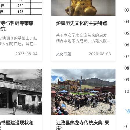
03
04
拉寺与哲蚌寺荣康
炉霍历史文化的主要特点
研究
05
基于本次学术交流带来的启发，
实地调查的基础上，结
结合本地考古成果、古籍文献、
僧人们的口述，旨在对
06
地方史料、民俗遗存及宗教文化
哲蚌寺的“荣康”建筑、
等各类资料，系统梳理归纳炉霍
2026-08-04
文化专题
2026-08-03
以及食品供应等，作一
07
历史文化的七大核心特点，为学
学的比较研究，以使更
界同仁及广大文化爱好者了解、
对藏传佛教寺院中的“荣
08
研究康北地域历史文化提供基础
个系统、准确的了解与认
参考。
09
10
庙书屋建设现状和
江孜县热龙寺传统庆典“果
01
究
庆”