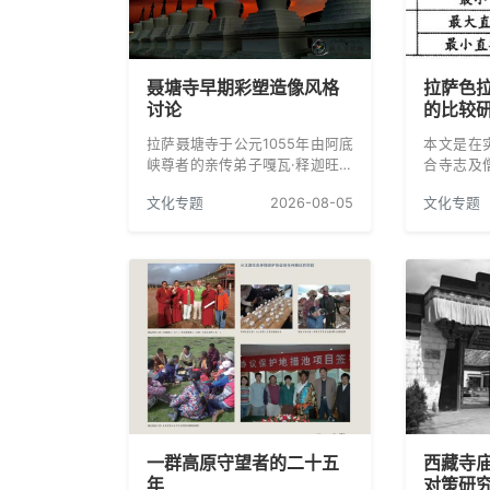
聂塘寺早期彩塑造像风格
拉萨色
讨论
的比较
拉萨聂塘寺于公元1055年由阿底
本文是在
峡尊者的亲传弟子嘎瓦·释迦旺丘
合寺志及
主持修建，是藏传佛教后弘期重
色拉寺、
文化专题
2026-08-05
文化专题
要寺庙。寺内有诸多藏传佛教文
厨具类型
物，其中佛教造像保存完整，成
宗教民俗
为研究11世纪造像风格的重要依
多的读者
据。
康”有一
识。
一群高原守望者的二十五
西藏寺
年
对策研