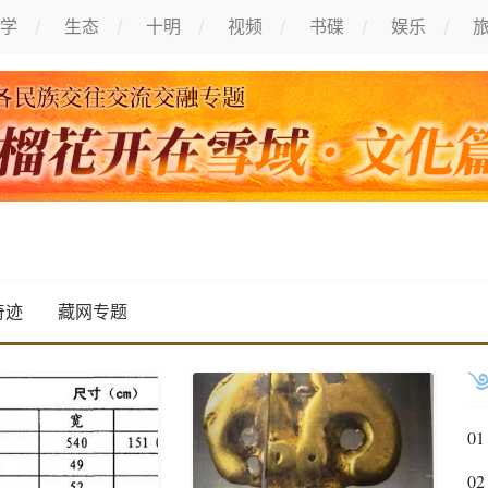
学
生态
十明
视频
书碟
娱乐
奇迹
藏网专题
01
02