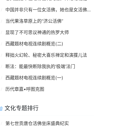
中国并非只有一位女活佛，她也是女活佛！拉卜楞寺还有她的位置
当代果洛草原上的“济公活佛”
显现了不可思议神通的热罗大师
西藏题材电视连续剧概览(二)
释拙火幻轮、秘密大喜乐禅定和演揲儿法
断法：能最快断除我执的‘极端’法门
西藏题材电视连续剧概览(一)
历代章嘉•呼图克图
文化专题排行
第七世贡唐仓活佛坐床盛典纪实