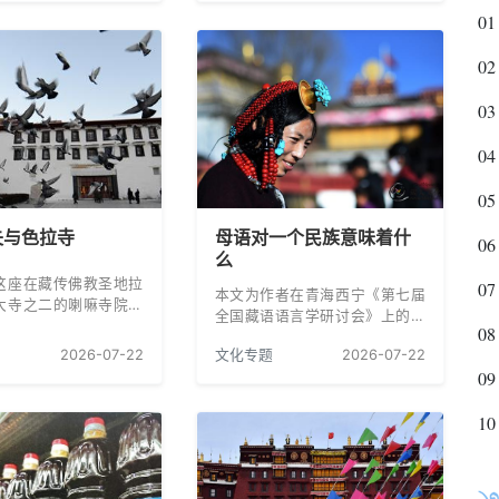
论藏族文明的时候，不
析，以及其文字中所蕴含的浓厚
01
族传统建筑。
家国情怀和使命担当。
02
03
04
05
失与色拉寺
母语对一个民族意味着什
06
么
这座在藏传佛教圣地拉
07
本文为作者在青海西宁《第七届
大寺之二的喇嘛寺院，
全国藏语语言学研讨会》上的发
鲁派六大名寺之一，而
08
言。
乐大帝明成祖有直接关
2026-07-22
文化专题
2026-07-22
大寺。
09
10