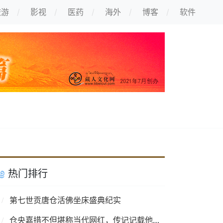
旅游
影视
医药
海外
博客
软件
热门排行
第七世贡唐仓活佛坐床盛典纪实
仓央嘉措不但堪称当代网红，传记记载他的相貌更是惊为天人