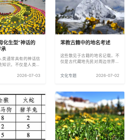
母化生型”神话的
苯教古籍中的地名考述
传承
这些散见于古籍的地名记载，不
人类通常具有的神话信
仅是古代藏地先民对周边世界的
统知识，不仅是人类自
空间认知总结，更是象雄、吐蕃
一部分，也是普通人日
文明与东亚、南亚、中亚、西亚
2026-07-03
文化专题
2026-07-02
造性实践的主要来源。
诸文明交流互鉴的鲜活文字见
证，兼具神话叙事价值、上古历
史考据价值与早期人文地理研究
价值。