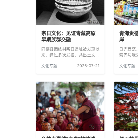
宗日文化：见证青藏高原
青海贵
早期族群交融
岸
同德县团结村宗日遗址被发现以
日光西沉
来，经过多次发掘，共出土文物
索巴与我
2.3万余件，是黄河上游发现时代
法：胡麻的
文化专题
2026-07-21
文化专题
早、面积大、内涵丰富的新石器
药，可以
时代文化遗址，见证了青藏高原
饲料；胡
早期族群交融的历史。
料；胡麻
等。