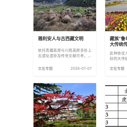
雅利安人与古西藏文明
藏族“鲁
大传统
依托青藏高原与川西高原多处上
此种依仗
古遗址遗存及传世文献可考，雪
仰的大传
域神族文明的发展脉络可上溯至
身历史的
四千余年以前。
文化专题
2026-07-07
文化专题
常生活创