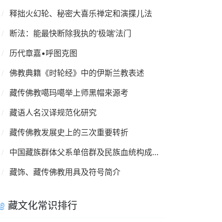
释拙火幻轮、秘密大喜乐禅定和演揲儿法
断法：能最快断除我执的‘极端’法门
历代章嘉•呼图克图
佛教典籍《时轮经》中的伊斯兰教表述
藏传佛教噶玛噶举上师黑帽来源考
藏语人名汉译规范化研究
藏传佛教发展史上的三次重要转折
中国藏族群体父系单倍群及民族血统构成情况
藏饰、藏传佛教用具及符号简介
藏文化常识排行