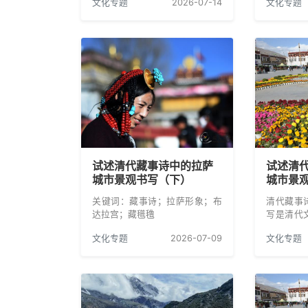
文化专题
2026-07-14
文化专题
这个具有
化现象，
映给广大
乐研究提
试述清代藏事诗中的拉萨
试述清
城市景观书写（下）
城市景
关键词：藏事诗；拉萨形象；布
清代藏事
达拉宫；藏氆氇
写是清代
局与多民
文化专题
2026-07-09
文化专题
征，其文
铸牢中华
文学艺术