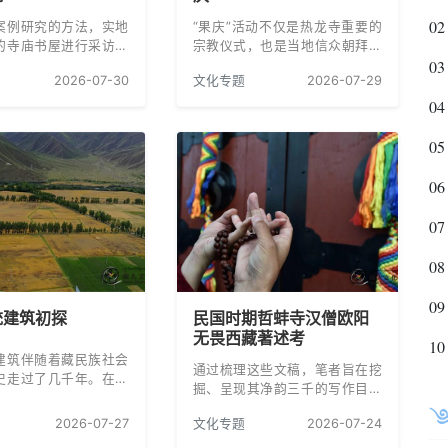
02
案例研究的方法，实地
“果庆”活动不仅是热龙寺重要的
的寺庙书屋进行采访，
宗教仪式，也是当地信众朝拜、
03
藏“寺庙书屋”发展的一
祈福的重要民俗活动，展现了藏
2026-07-30
文化专题
2026-07-29
并且对“寺庙书屋”发展
传佛教竹巴噶举派的传统宗教文
一些问题提出相应对
化。
04
05
06
07
08
09
统建筑初探
民国时期哲蚌寺汉僧欧阳
无畏西藏著述考
10
建筑伴随着藏民族社会
通过梳理这些文稿，笔者旨在挖
史走过了几千年。在这
掘、呈现其净韵三千的写作目的
史进程中藏族传统建筑
与成就，即其对藏传佛教乃至西
的风格，在整个藏族文
2026-07-27
文化专题
2026-07-24
藏问题的深刻检视、问题根源的
了重要的角色，使得我
深入探究、处置方案的理性分