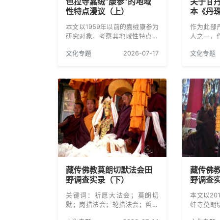
色拉寺嘉绒“康参”的地域
关于甘
性特点漫议（上）
本《丹
本文以1959年以前的嘉绒康参为
作为此部
研究对象，考察其地域性特点，
人之一，
为今后专题研究做一点基础性整
年代、甘
文化专题
2026-07-17
文化专题
理工作。
等六个方
藏传佛教莫朗切默法会田
藏传佛
野调查实录（下）
野调查
关键词：祈愿大法会；莫朗切
本文以20
默；岗措法会；轮措法会；哲蚌
蚌寺莫朗
寺
深入细致