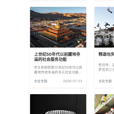
们今天谈
格、特点及其形成原因。
能不谈藏
上世纪50年代以前藏地寺
释迦也
庙的社会服务功能
色拉寺，
本文系统梳理20世纪50年代以前
萨名列三
藏地传统寺庙的多元社会功能，
不仅是格
客观还原其历史面貌，并结合时
且是与永
文化专题
2026-07-23
文化专题
代发展阐释宗教中国化的历史必
系的一座
然性与现实意义。