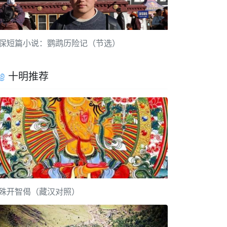
保短篇小说：鹦鹉历险记（节选）
十明推荐
殊开智偈（藏汉对照）