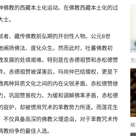
种佛教的西藏本土化运动。在佛教西藏本土化的过
大士。
就者、藏传佛教前弘期的开创性人物。公元8世
地阐扬佛法、度化众生。然而此时，吐蕃佛教初
教发展的处境艰难。特别是在赤德祖赞和赤松德赞
万
件。赤德祖赞被谋害后，玛尚仲巴结擅权，更是下
教两种异质文化之间的内在尖锐矛盾。赤松德赞继
力，巩固赞普权力。为缓和调解佛苯矛盾，赤松德
的寂护，却被惯用咒术的苯教势力所逐。而莲花生
，不仅具备高深的佛教义理造诣，对于苯教咒术传
格
两教纷争的最佳人选。