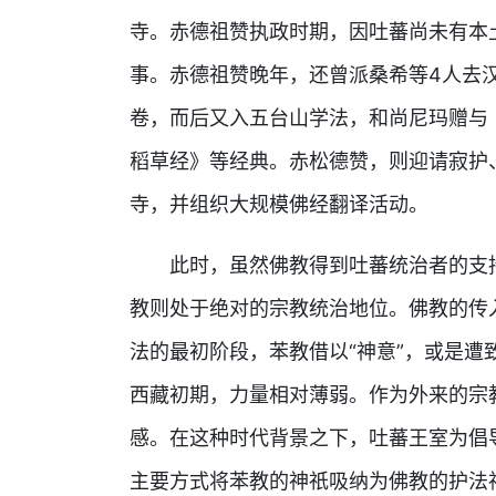
寺。赤德祖赞执政时期，因吐蕃尚未有本
事。赤德祖赞晚年，还曾派桑希等4人去汉
卷，而后又入五台山学法，和尚尼玛赠与
稻草经》等经典。赤松德赞，则迎请寂护
寺，并组织大规模佛经翻译活动。
此时，虽然佛教得到吐蕃统治者的支
教则处于绝对的宗教统治地位。佛教的传
法的最初阶段，苯教借以“神意”，或是遭
西藏初期，力量相对薄弱。作为外来的宗
感。在这种时代背景之下，吐蕃王室为倡
主要方式将苯教的神祇吸纳为佛教的护法