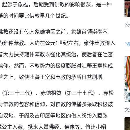
教，起源于象雄，后期受到佛教的影响很深，是一种
蕃的时间要比佛教早几个世纪。
公
佛教还没有传入象雄地区之前，象雄首领崇奉苯
为雍仲苯教。大约在公元1世纪左右，雍仲苯教传入
普大力扶持雍仲苯教以强化其统治，使后者在吐蕃
信仰。然而，苯教势力的极度膨胀对吐蕃王室构成
普之上，致使吐蕃王室和苯教的矛盾日益剧增。
布（第三十三代）、赤德祖赞（第三十七代）、赤松
对佛教的包容和信仰，对佛教的传播多采取积极鼓
文
自汉地、于阗及古印度等地区的僧人纷纷入藏弘
文成公主入藏，携来大量佛经、佛像等，修建小昭