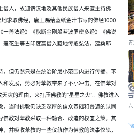
土僧人，故迎请汉地及其他民族僧人来藏主持佛
地求取佛经，唐王赐给蓝纸金汁书写的佛经1000
《十善法经》《能断金刚般若波罗密多经》《佛说
青
、莲花生等古印度高僧入藏地传戒弘法，建桑耶
持，但仍然只是在统治阶层小范围内进行传播，苯
入和发展，势必对苯教带来了不小冲击。在佛苯对
致天灾的理由，来打压佛教的“星星之火”。佛教进入
六
教，当时佛教仍缺乏深厚的信众基础和普遍的认同
导佛教对苯教采取一种融合、改造的权宜之策。其
神，并吸收苯教的一些仪轨作为佛教的法事仪轨，