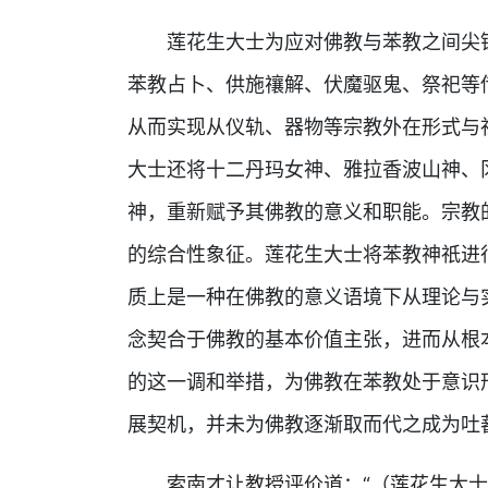
莲花生大士为应对佛教与苯教之间尖
苯教占卜、供施禳解、伏魔驱鬼、祭祀等
从而实现从仪轨、器物等宗教外在形式与
大士还将十二丹玛女神、雅拉香波山神、
神，重新赋予其佛教的意义和职能。宗教
的综合性象征。莲花生大士将苯教神祇进
质上是一种在佛教的意义语境下从理论与
念契合于佛教的基本价值主张，进而从根
的这一调和举措，为佛教在苯教处于意识
展契机，并未为佛教逐渐取而代之成为吐
索南才让教授评价道：“（莲花生大