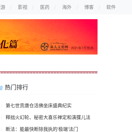
旅游
影视
医药
海外
博客
软件
热门排行
第七世贡唐仓活佛坐床盛典纪实
释拙火幻轮、秘密大喜乐禅定和演揲儿法
断法：能最快断除我执的‘极端’法门