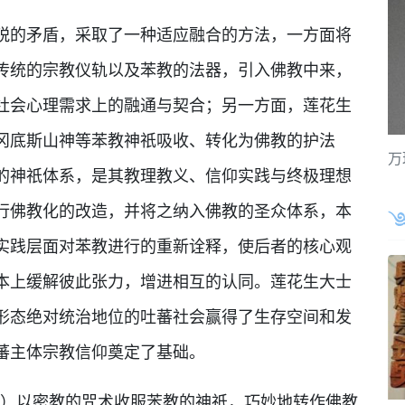
锐的矛盾，采取了一种适应融合的方法，一方面将
传统的宗教仪轨以及苯教的法器，引入佛教中来，
社会心理需求上的融通与契合；另一方面，莲花生
冈底斯山神等苯教神祇吸收、转化为佛教的护法
万
的神祇体系，是其教理教义、信仰实践与终极理想
行佛教化的改造，并将之纳入佛教的圣众体系，本
实践层面对苯教进行的重新诠释，使后者的核心观
本上缓解彼此张力，增进相互的认同。莲花生大士
形态绝对统治地位的吐蕃社会赢得了生存空间和发
蕃主体宗教信仰奠定了基础。
士）以密教的咒术收服苯教的神祇，巧妙地转作佛教