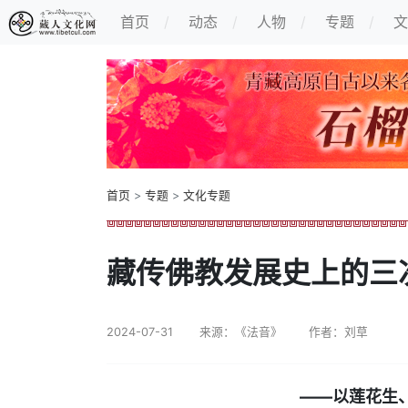
首页
动态
人物
专题
文
首页
>
专题
>
文化专题
藏传佛教发展史上的三
2024-07-31
来源：《法音》
作者：刘草
——以莲花生