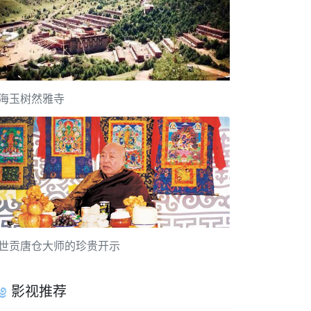
海玉树然雅寺
世贡唐仓大师的珍贵开示
影视推荐