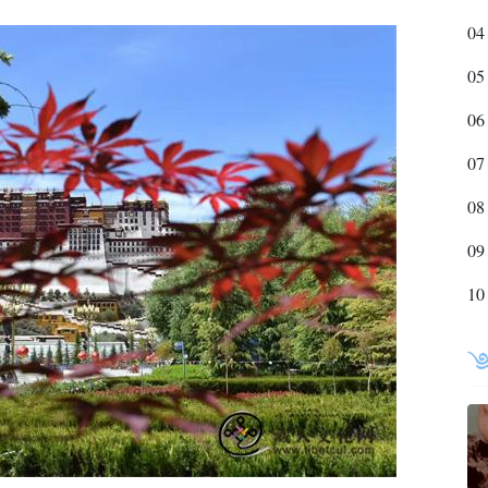
04
05
06
07
08
09
10