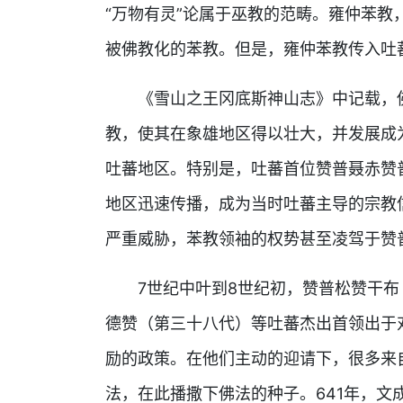
“万物有灵”论属于巫教的范畴。雍仲苯
被佛教化的苯教。但是，雍仲苯教传入吐
《雪山之王冈底斯神山志》中记载，
教，使其在象雄地区得以壮大，并发展成
吐蕃地区。特别是，吐蕃首位赞普聂赤赞
地区迅速传播，成为当时吐蕃主导的宗教
严重威胁，苯教领袖的权势甚至凌驾于赞
7世纪中叶到8世纪初，赞普松赞干
德赞（第三十八代）等吐蕃杰出首领出于
励的政策。在他们主动的迎请下，很多来
法，在此播撒下佛法的种子。641年，