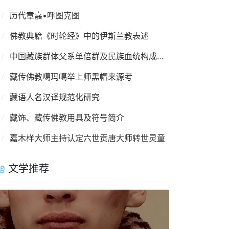
历代章嘉•呼图克图
佛教典籍《时轮经》中的伊斯兰教表述
中国藏族群体父系单倍群及民族血统构成情况
藏传佛教噶玛噶举上师黑帽来源考
藏语人名汉译规范化研究
藏饰、藏传佛教用具及符号简介
嘉木样大师主持认定六世贡唐大师转世灵童
文学推荐