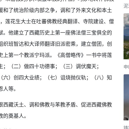
泥
缓和了统治阶级内部之争，调和了外来文化和本土
系，莲花生大士在吐蕃佛教经典翻译、寺院建设、僧
献。他建立了西藏历史上第一座佛法僧三宝俱全的
组织班智达和大译师翻译旧派密乘，建立僧团，创
史上第一个教派宁玛派。《高僧略传》一书中将莲
生；（二）做四十功德事；（三）调伏魔天；
申
（六）创四大业绩；（七）诅烧抛仪轨；（八）知
恩人等。
根西藏沃土、调和佛教与苯教矛盾、促进西藏佛教
教的奠基人。