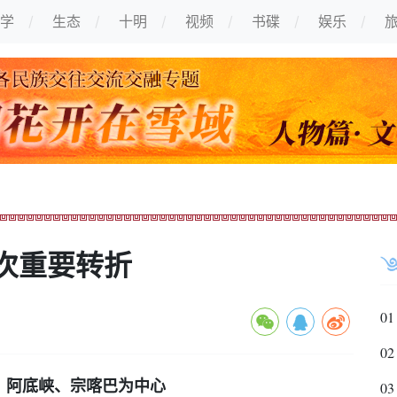
学
生态
十明
视频
书碟
娱乐
次重要转折
01
02
、阿底峡、宗喀巴为中心
03