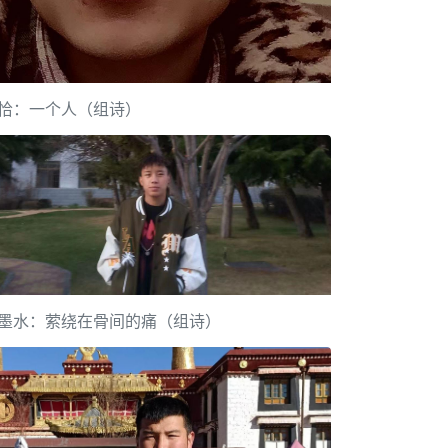
恰：一个人（组诗）
墨水：萦绕在骨间的痛（组诗）