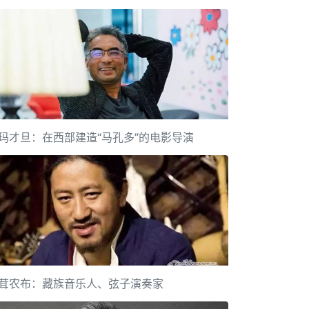
玛才旦：在西部建造“马孔多”的电影导演
茸农布：藏族音乐人、弦子演奏家