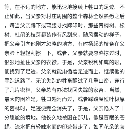
等，在不远的地方，能迅速地接续上牲口的足迹。不
止如此，当父亲对村庄周围的整个森林全然熟悉之后
，每当父亲蹲下或弯腰寻找蹄印时，那些青㭎树、松
树、杜鹃的枝芽都装作有风刮来，随风摆动的样子，
把父亲引向他刚才忽略的地方，有时扬起的枝条在父
亲脸上轻轻刮擦一下，或者，父亲就要忽略掠过时，
狠狠地扯住父亲的衣襟，于是，父亲锐利如鹰的眼，
便找到了足迹，父亲就能甪循着足迹而上，继续他的
寻踪道路了。无论失踪的牲畜翻过了几重山峦，穿行
了几片密林，父亲总有办法找回失踪的家畜。当然，
最大的困难是，牲口趟河而过，或者踩踏腐殖叶极厚
的密林时，足迹便完全消失了，于是，父亲陷入了十
分尴尬的境地。他长久地被困在那儿，像是盲眼的苍
蝇。流水把曾轻触水面的印迹带走了，如同花朵的装