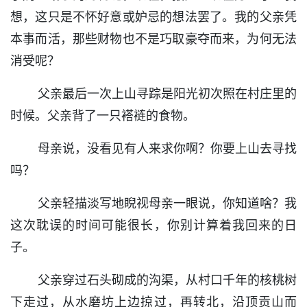
想，这只是不怀好意或妒忌的想法罢了。我的父亲凭
本事而活，那些财物也不是巧取豪夺而来，为何无法
消受呢？
父亲最后一次上山寻踪是阳光初次照在村庄里的
时候。父亲背了一只褡裢的食物。
母亲说，没看见有人来求你啊？你要上山去寻找
吗？
父亲轻描淡写地睨视母亲一眼说，你知道啥？我
这次耽误的时间可能很长，你别计算着我回来的日
子。
父亲穿过石头砌成的沟渠，从村口千年的核桃树
下走过，从水磨坊上边掠过，再转北，沿顶贡山而