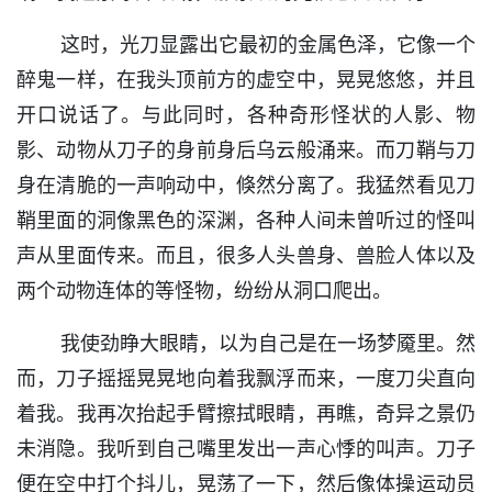
这时，光刀显露出它最初的金属色泽，它像一个
醉鬼一样，在我头顶前方的虚空中，晃晃悠悠，并且
开口说话了。与此同时，各种奇形怪状的人影、物
影、动物从刀子的身前身后乌云般涌来。而刀鞘与刀
身在清脆的一声响动中，倏然分离了。我猛然看见刀
鞘里面的洞像黑色的深渊，各种人间未曾听过的怪叫
声从里面传来。而且，很多人头兽身、兽脸人体以及
两个动物连体的等怪物，纷纷从洞口爬出。
我使劲睁大眼睛，以为自己是在一场梦魇里。然
而，刀子摇摇晃晃地向着我飘浮而来，一度刀尖直向
着我。我再次抬起手臂擦拭眼睛，再瞧，奇异之景仍
未消隐。我听到自己嘴里发出一声心悸的叫声。刀子
便在空中打个抖儿，晃荡了一下，然后像体操运动员