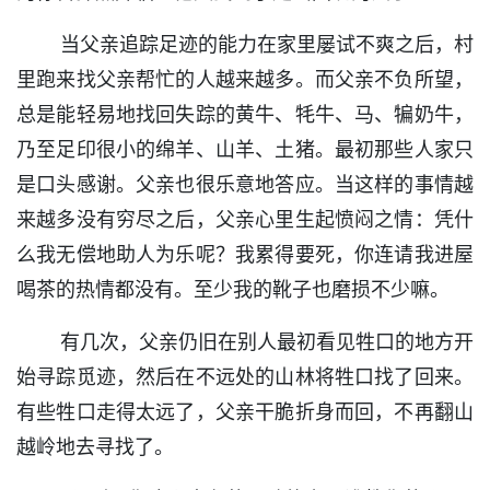
当父亲追踪足迹的能力在家里屡试不爽之后，村
里跑来找父亲帮忙的人越来越多。而父亲不负所望，
总是能轻易地找回失踪的黄牛、牦牛、马、犏奶牛，
乃至足印很小的绵羊、山羊、土猪。最初那些人家只
是口头感谢。父亲也很乐意地答应。当这样的事情越
来越多没有穷尽之后，父亲心里生起愤闷之情：凭什
么我无偿地助人为乐呢？我累得要死，你连请我进屋
喝茶的热情都没有。至少我的靴子也磨损不少嘛。
有几次，父亲仍旧在别人最初看见牲口的地方开
始寻踪觅迹，然后在不远处的山林将牲口找了回来。
有些牲口走得太远了，父亲干脆折身而回，不再翻山
越岭地去寻找了。