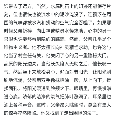
饰带去了远方，当然，水底乱石上的印迹还能保存片
刻，但也很快也被流水中的泥沙淹没了，连飘浮在周
围的气味都被水汽和拂动的空气完全吞噬了。如果那
时候父亲祈祷，向山神或精灵水怪求助，心中的另一
只眼也许能够看到隐约的踪迹。然而，父亲几乎是个
唯物主义者。他不太擅长向神灵精怪求助，也许这与
他当了村主任有关，他关闭了心的另一重隐秘大门。
高原的阳光透亮。当他长久陷入无助之后，他长叹一
气，然后坐下来放松身心，仰面对着阳光，让阳光刷
刷地流淌，父亲用双手像抹酥油一般，从上向下，搓
揉面孔，将阳光浸透到脸颊之下、眼睛里，再慢慢渗
进心底。浓郁的洁净的氧气把肺叶涨满了，耳朵里也
涌上各种声音。这时，父亲昂头眺望时，总会有更大
的惊喜猝然降临。他又找到了走出困境的法子。