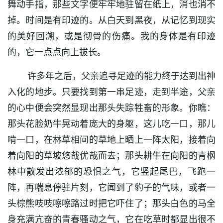
舞动手指，那些文字便牢牢地驻留在纸上，消也消不
掉。时间是有印迹的。从白天到黑夜，从记忆到现实
的美好回溯，或是彻骨的伤痛。我的身体是有印迹
的，它一点点向上拔长。
许多年之后，父亲追寻足迹的能力终于达到出神
入化的地步。只要找到第一串足迹，走到半途，父亲
的心中便会突然显现出那头失踪牲畜的形象。你瞧：
那头花脸奶牛晃动着庞大的身躯，这儿吃一口，那儿
啃一口，在林草相间的草地上晒上一阵太阳，接着向
着向阳的草坡悠哉优哉而去；那头耕牛在向阳的青㭎
林中散发出浓郁的恐惧之气，它竖起尾巴，飞跑一
阵，再喘息停驻片刻，它闻到了豹子的气味，或者一
头棕熊吱吱嚓嚓路过时把它吓住了；那头白色的马全
身充满亢奋的青春骚动之气，它在吃草时都显出很不