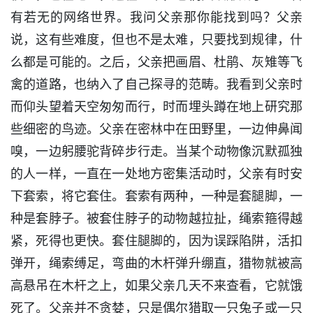
有若无的网络世界。我问父亲那你能找到吗？父亲
说，这有些难度，但也不是太难，只要找到规律，什
么都是可能的。之后，父亲把画眉、杜鹃、灰雉等飞
禽的道路，也纳入了自己探寻的范畴。我看到父亲时
而仰头望着天空匆匆而行，时而埋头蹲在地上研究那
些细密的鸟迹。父亲在密林中在田野里，一边伸鼻闻
嗅，一边躬腰驼背碎步行走。当某个动物像沉默孤独
的人一样，一直在一处地方密集活动时，父亲有时安
下套索，将它套住。套索有两种，一种是套腿脚，一
种是套脖子。被套住脖子的动物越拉扯，绳索箍得越
紧，死得也更快。套住腿脚的，因为误踩陷阱，活扣
弹开，绳索缚足，弯曲的木杆弹升绷直，猎物就被高
高悬吊在木杆之上，如果父亲几天不来查看，它就饿
死了。父亲并不贪婪，只是偶尔猎取一只兔子或一只