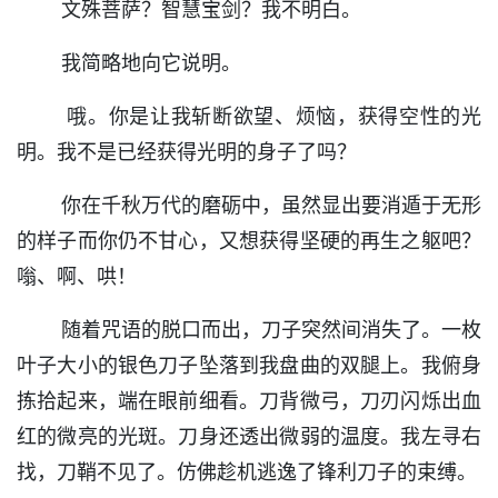
文殊菩萨？智慧宝剑？我不明白。
我简略地向它说明。
哦。你是让我斩断欲望、烦恼，获得空性的光
明。我不是已经获得光明的身子了吗？
你在千秋万代的磨砺中，虽然显出要消遁于无形
的样子而你仍不甘心，又想获得坚硬的再生之躯吧？
嗡、啊、哄！
随着咒语的脱口而出，刀子突然间消失了。一枚
叶子大小的银色刀子坠落到我盘曲的双腿上。我俯身
拣拾起来，端在眼前细看。刀背微弓，刀刃闪烁出血
红的微亮的光斑。刀身还透出微弱的温度。我左寻右
找，刀鞘不见了。仿佛趁机逃逸了锋利刀子的束缚。