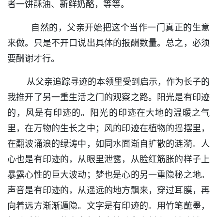
者一饼酥油、新鲜奶酪，等等。
自然的，父亲开始把这个当作一门真正的生意
来做。只是不开口说出具体的报酬数量。总之，必须
要酬谢才行。
从父亲追踪寻迹的本领里受到启示，作为长子的
我推开了另一重生活之门的观察之路。阳光是有印迹
的，风是有印迹的。阳光的印迹在大地的温暖之气
里，在万物的生长之中；风的印迹在植物的摇摆里，
在翻波涌浪的绿涛中，如同水面渐自扩散的涟漪。人
心也是有印迹的，从眼里泄露，从脸红筋胀的样子上
暴露心性的巨大波动；梦也是心的另一重隐秘之地。
声音是有印迹的，从遥远的地方飘来，穿过耳膜，再
向着远方渐渐遁隐。文字是有印迹的。用竹笔蘸墨，