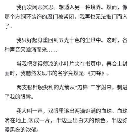
我再次闭眼冥思。想遁入另一种境界。然而，像
那个方铜环装饰的魔门被紧闭，我再也无法推门而入
了。
我只好起身重回到五光十色的尘世中。这时，各
种声音又汹涌而来……
当我把变得薄凉的小叶片夹在书页中，再合上封
面时，我赫然发现书的名字竟然是:《刀锋》。
两支银针般尖利的光箭从“刀锋”二字射来，刺进
了我的眼眸。
我大叫一声，双眼里滚出两滴饱满的血珠。血珠
滴在地上,洇成一片，半边显出白天的颜色，半边弥
漫黑夜的浓郁。