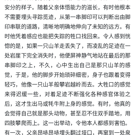
安分的样子。随着父亲体悟能力的滋长，有时他根本
不需要埋头寻踪觅迹，从第一串脚印可以判断出由脚
印串联的道路，清晰地明确地伸向了未知的远方。有
时他凭着感应也能把失踪的牲口找回来。令人感到恍
惚的是，如果一只山羊走丢失了，而凌乱的足迹在一
处岩崖下完全消失时，他便屏神静气地站在最后的那
串脚印之上，不久，心中生出自己是那只山羊的感
觉，于是，他的脚步开始琐碎细密，身子也跟着变得
轻巧，他像一只山羊般攀岩越岭而去。大牲口的感觉
来得迟缓一些，对着足迹不断强化各种感官体验之
后，这才生出马或牦牛附上身的感觉。有时，他真的
会觉得自己就是那头动物，甚至忍不住双手踏地，用
四肢攀爬而上。这一出举动，令他本人都感到害怕。
有一次，父亲昂哧昂哧埋头翻过垭口，再窜到一处泉