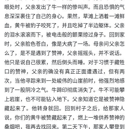
眼处时，父亲发出了牛一样的惨叫声。而且恐惧的气
息深深裹住了自己的身心。果然，草滩上洒着一滩鲜
血，黄牛被豹子咬死了，并且吃掉了半边躯体。父亲
的泪水滚滚而下，被电击般的颤栗掠过身子。回到家
时，父亲脸色苍白，像是大病了一场。母亲问父亲怎
么了，是不是遇到了赞神，父亲摇摇头，并不说话。
他只是说自己很累，然后倒头而睡。对于习惯于藏牲
口的赞神，父亲的确没有真正正面遭遇过，但有两
次，当他寻踪来到一处峻伟的山崖前时，他强烈地感
到了一股阴冷之气。牛蹄印彻底消失了。牛不可能攀
上岩崖，也不可能钻入地下。父亲知道它是被赞神隐
藏起来了。他转身就回。回到村子之后，给那家人
说，你们的黄牛被赞藏起来了，燃上一堆供养赞神的
桑烟吧，我再去找回来。第二天下午，那家人攀登到