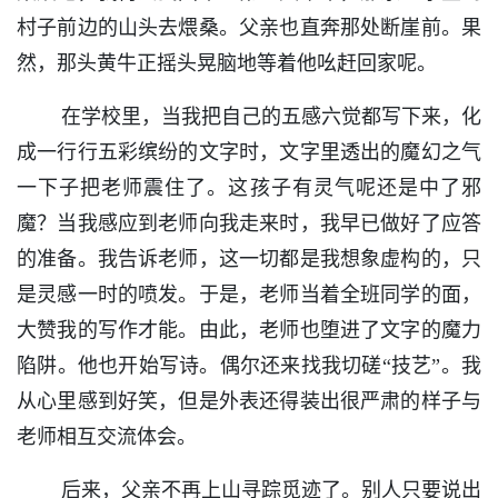
村子前边的山头去煨桑。父亲也直奔那处断崖前。果
然，那头黄牛正摇头晃脑地等着他吆赶回家呢。
在学校里，当我把自己的五感六觉都写下来，化
成一行行五彩缤纷的文字时，文字里透出的魔幻之气
一下子把老师震住了。这孩子有灵气呢还是中了邪
魔？当我感应到老师向我走来时，我早已做好了应答
的准备。我告诉老师，这一切都是我想象虚构的，只
是灵感一时的喷发。于是，老师当着全班同学的面，
大赞我的写作才能。由此，老师也堕进了文字的魔力
陷阱。他也开始写诗。偶尔还来找我切磋“技艺”。我
从心里感到好笑，但是外表还得装出很严肃的样子与
老师相互交流体会。
后来，父亲不再上山寻踪觅迹了。别人只要说出