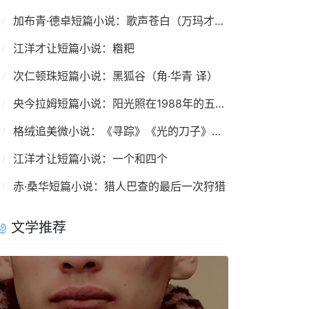
加布青·德卓短篇小说：歌声苍白（万玛才旦 译）
江洋才让短篇小说：糌粑
次仁顿珠短篇小说：黑狐谷（角·华青 译）
央今拉姆短篇小说：阳光照在1988年的五家村
格绒追美微小说：《寻踪》《光的刀子》《父亲》《奇迹》
江洋才让短篇小说：一个和四个
赤·桑华短篇小说：猎人巴查的最后一次狩猎
文学推荐