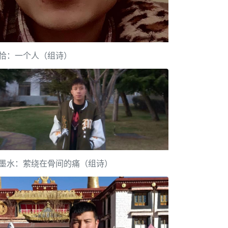
恰：一个人（组诗）
墨水：萦绕在骨间的痛（组诗）