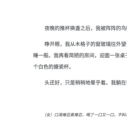
夜晚的推杯换盏之后，我被阵阵的鸟
睁开眼，我从木格子的窗玻璃往外望去
睡一般。我再看简陋的房间，迎面一张桌
个白色的搪瓷杯。
头还好，只是稍稍地晕乎着。我躺在被
（女）口渴难忍真难忍，喝了一口又一口，不料水