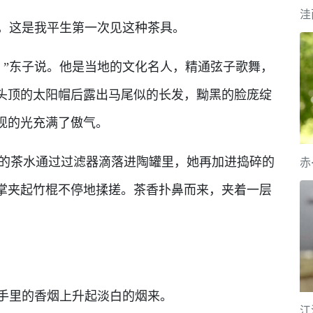
洼
，这是我平生第一次见这种茶具。
”东子说。他是当地的文化名人，精通弦子歌舞，
头顶的太阳帽后露出马尾似的长发，黝黑的脸庞绽
现的光充满了傲气。
茶水通过过滤器滴落进陶罐里，她再加进捣碎的
赤
掌夹起竹棍不停地揉搓。茶香扑鼻而来，夹着一层
手里的香烟上升起淡白的烟来。
江