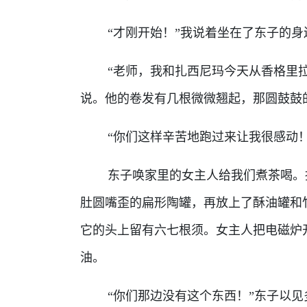
“才刚开始！”我说着坐在了东子的身
“老师，我和扎西尼玛今天从香格里拉
说。他的卷发有几根微微翘起，那圆鼓鼓
“你们这样辛苦地跑过来让我很感动！
东子唤家里的女主人给我们煮茶喝。摆
肚圆嘴歪的扁形陶罐，再放上了酥油罐和
它的头上留有六七根须。女主人把电磁炉
油。
“你们那边没有这个东西！”东子以见