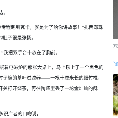
边。
专程跑到瓦卡，就是为了给你讲故事！”扎西邓珠
的肚子很是张扬。
万
”我把双手合十放在了胸前。
着电磁炉的那张大桌上，马上摆上了一个黑色的
竹子编的茶叶过滤器——一根十厘米长的细竹棍，
开关打开烧茶，再往陶罐里丢了一坨金灿灿的酥
多识广者的口吻说。