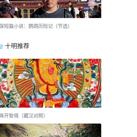
保短篇小说：鹦鹉历险记（节选）
十明推荐
殊开智偈（藏汉对照）