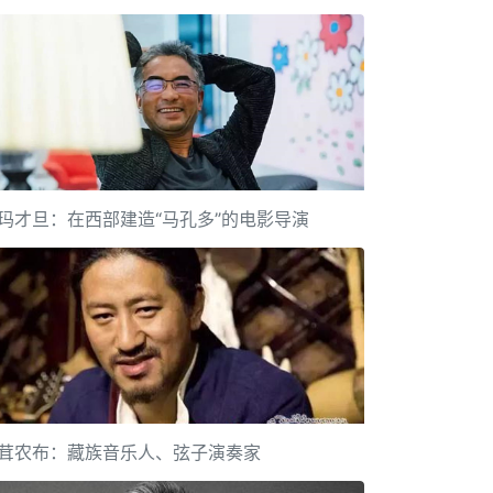
玛才旦：在西部建造“马孔多”的电影导演
茸农布：藏族音乐人、弦子演奏家