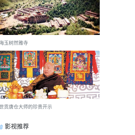
海玉树然雅寺
世贡唐仓大师的珍贵开示
影视推荐