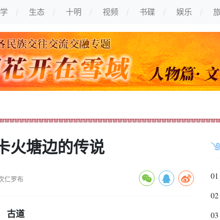
学
生态
十明
视频
书碟
娱乐
卡火塘边的传说
01
次仁罗布
02
古道
03