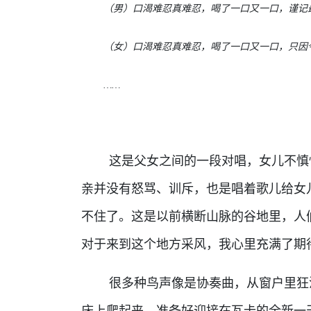
（男）口渴难忍真难忍，喝了一口又一口，谨记最
（女）口渴难忍真难忍，喝了一口又一口，只因今
……
这是父女之间的一段对唱，女儿不慎怀
亲并没有怒骂、训斥，也是唱着歌儿给女
不住了。这是以前横断山脉的谷地里，人
对于来到这个地方采风，我心里充满了期
很多种鸟声像是协奏曲，从窗户里狂泻
床上爬起来，准备好迎接在瓦卡的全新一