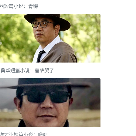
西短篇小说：青稞
·桑华短篇小说：菩萨哭了
洋才让短篇小说：糌粑