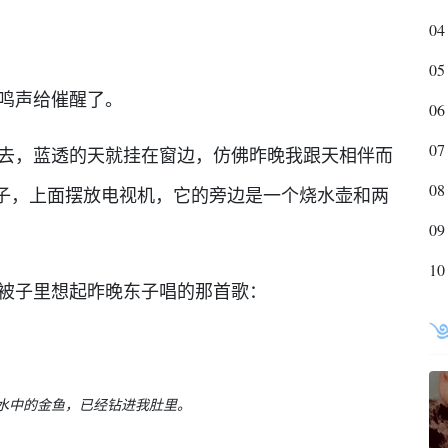
04
05
鸣声给催醒了。
06
07
，蓝透的天就挂在窗边，仿佛昨晚我跟天相伴而
08
子，上面摆放电视机，它的旁边是一个烧水壶和两
09
10
子里想起昨晚东子唱的那首歌：
中的金鱼，已经钻进我肚里。