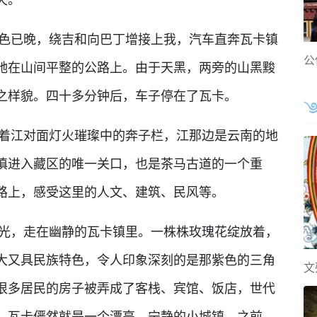
已晚，绕吉和向巴丁增接上我，汽车直奔瓦卡镇
公
驰在山间平整的公路上。由于天黑，两旁的山黑黢
之样貌。四十多分钟后，车子停在了瓦卡。
江对面灯火璀璨中的奔子栏，江那边是云南的地
滇进入藏区的唯一关口，也是茶马古道的一个重
路上，感受这里的人文、建筑、民风等。
，走在幽静的瓦卡镇里。一株株玫瑰花绽放着，
大又具民族特色，令人印象深刻的是那紫色的三角
文
很多居民的房子被弄成了客栈、宾馆、饭店，世代
。瓦卡俨然就是一个漂亮、宁静的小城镇。之前，