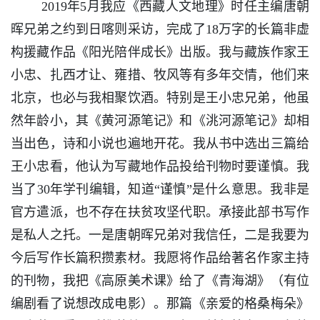
2019年5月我应《西藏人文地理》时任主编唐朝
晖兄弟之约到日喀则采访，完成了18万字的长篇非虚
构援藏作品《阳光陪伴成长》出版。我与藏族作家王
小忠、扎西才让、雍措、牧风等有多年交情，他们来
北京，也必与我相聚饮酒。特别是王小忠兄弟，他虽
然年龄小，其《黄河源笔记》和《洮河源笔记》却相
当出色，诗和小说也遍地开花。我从书中选出三篇给
王小忠看，他认为写藏地作品投给刊物时要谨慎。我
当了30年学刊编辑，知道“谨慎”是什么意思。我非是
官方遣派，也不存在扶贫攻坚代职。承接此部书写作
是私人之托。一是唐朝晖兄弟对我信任，二是我要为
今后写作长篇积攒素材。我愿将作品给著名作家主持
的刊物，我把《高原美术课》给了《青海湖》（有位
编剧看了说想改成电影）。那篇《亲爱的格桑梅朵》