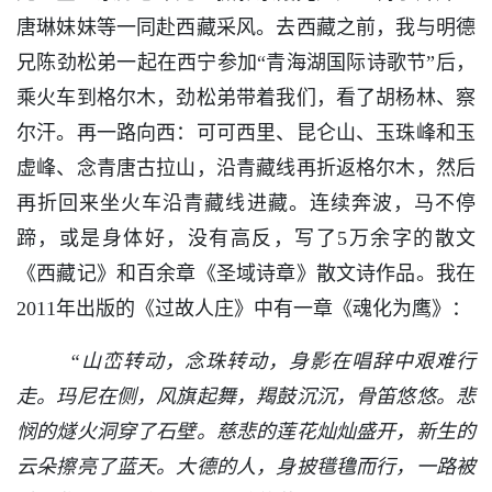
唐琳妹妹等一同赴西藏采风。去西藏之前，我与明德
兄陈劲松弟一起在西宁参加“青海湖国际诗歌节”后，
乘火车到格尔木，劲松弟带着我们，看了胡杨林、察
尔汗。再一路向西：可可西里、昆仑山、玉珠峰和玉
虚峰、念青唐古拉山，沿青藏线再折返格尔木，然后
再折回来坐火车沿青藏线进藏。连续奔波，马不停
蹄，或是身体好，没有高反，写了5万余字的散文
《西藏记》和百余章《圣域诗章》散文诗作品。我在
2011年出版的《过故人庄》中有一章《魂化为鹰》：
“山峦转动，念珠转动，身影在唱辞中艰难行
走。玛尼在侧，风旗起舞，羯鼓沉沉，骨笛悠悠。悲
悯的燧火洞穿了石壁。慈悲的莲花灿灿盛开，新生的
云朵擦亮了蓝天。大德的人，身披氆氇而行，一路被