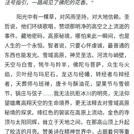
法号指引，一路闻见了佛陀的花香。”
阳光中有一棵草，对风雨坚持，对大地信赖。圣
哲说，他们环绕歌唱，赞颂那明净的高空之上流逝的
事件。藏地密码，高原秘境，哪怕来此一瞬间，也是
人生的一个永恒。智者说，只要心怀虔诚，最普通的
东西也能发光。雪域高原，神灵圣洁。河流与峭壁，
天空与白雪，牦牛与羚羊，佛陀与菩萨，众生与火
焰，贝叶经与玛尼石，龙达与经幡，转经者与辩经
者，天葬师与班禅，唐卡与酥油花，望果节与雪顿
节，锅庄与弦子……我无法抗拒冰川的明亮，无法仰
望雄鹰高翔天空的生命境界，更无法释去对雪域高原
秘境的探求。绛红色的袈裟在高原上流动。金色的寺
顶与太阳同辉，耸立于天地之间。在那高山顶上升起
了皎洁的月亮。赞美诗在精神世界中，占据着何等重