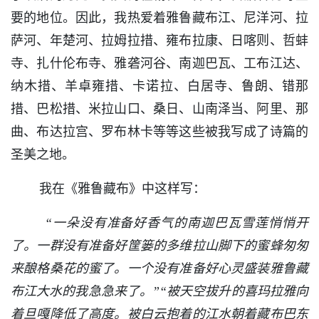
要的地位。因此，我热爱着雅鲁藏布江、尼洋河、拉
萨河、年楚河、拉姆拉措、雍布拉康、日喀则、哲蚌
寺、扎什伦布寺、雅砻河谷、南迦巴瓦、工布江达、
纳木措、羊卓雍措、卡诺拉、白居寺、鲁朗、错那
措、巴松措、米拉山口、桑日、山南泽当、阿里、那
曲、布达拉宫、罗布林卡等等这些被我写成了诗篇的
圣美之地。
我在《雅鲁藏布》中这样写：
“一朵没有准备好香气的南迦巴瓦雪莲悄悄开
了。一群没有准备好筐篓的多维拉山脚下的蜜蜂匆匆
来酿格桑花的蜜了。一个没有准备好心灵盛装雅鲁藏
布江大水的我急急来了。”“被天空拔升的喜玛拉雅向
着旦嘎降低了高度。被白云抱着的江水朝着藏布巴东