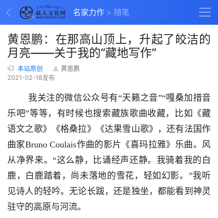
名家力作
随笔
黄恩鹏：在那高山顶上，升起了皎洁的
月亮——关于我的“藏地写作”
本站原创
黄恩鹏
2021-02-18发布
我关注的微信公众号有“天籁之音”“嘎桑加措音
乐吧”等等，有时候也搜索藏族歌曲收藏，比如《藏
语文之歌》《格桑拉》《达果雪山歌》，还有法国作
曲家Bruno Coulais作曲的影片《喜玛拉雅》乐曲。风
从净界来。“这么静，比诵经声还静。我骑着我的白
鹿，白鹿踏着，尚未落地的雪花，轻如幻影。”我听
见诗人的轻吟。无论长跋，还是独坐，都能看到神灵
驻守的高原与河流。