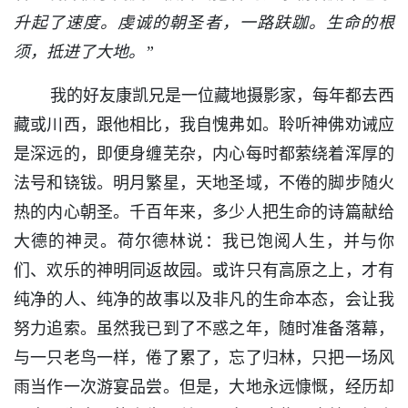
升起了速度。虔诚的朝圣者，一路趺跏。生命的根
须，抵进了大地。”
我的好友康凯兄是一位藏地摄影家，每年都去西
藏或川西，跟他相比，我自愧弗如。聆听神佛劝诫应
是深远的，即便身缠芜杂，内心每时都萦绕着浑厚的
法号和铙钹。明月繁星，天地圣域，不倦的脚步随火
热的内心朝圣。千百年来，多少人把生命的诗篇献给
大德的神灵。荷尔德林说：我已饱阅人生，并与你
们、欢乐的神明同返故园。或许只有高原之上，才有
纯净的人、纯净的故事以及非凡的生命本态，会让我
努力追索。虽然我已到了不惑之年，随时准备落幕，
与一只老鸟一样，倦了累了，忘了归林，只把一场风
雨当作一次游宴品尝。但是，大地永远慷慨，经历却