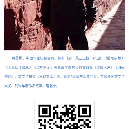
黄恩鹏，中国作家协会会员。著有《到一朵云上找一座山》《撒尼秘境》
《阳光陪伴成长》《边地笔记》等长篇非虚构和散文诗集《过故人庄》《时间
的河》、散文诗研究《发现文本》等。获第5届解放军文艺奖、首届全国散文诗
大奖、刊物年度作品奖等。居北京。