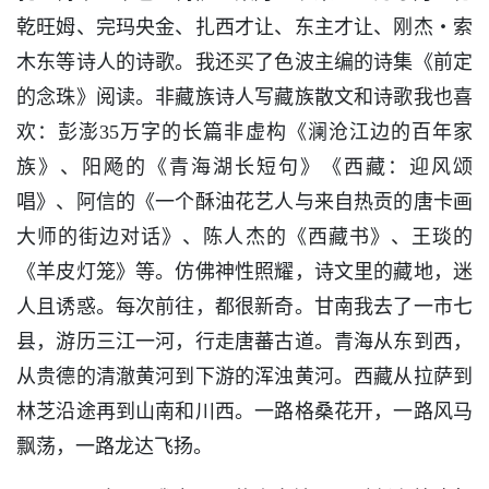
乾旺姆、完玛央金、扎西才让、东主才让、刚杰・索
木东等诗人的诗歌。我还买了色波主编的诗集《前定
的念珠》阅读。非藏族诗人写藏族散文和诗歌我也喜
欢：彭澎35万字的长篇非虚构《澜沧江边的百年家
族》、阳飏的《青海湖长短句》《西藏：迎风颂
唱》、阿信的《一个酥油花艺人与来自热贡的唐卡画
大师的街边对话》、陈人杰的《西藏书》、王琰的
《羊皮灯笼》等。仿佛神性照耀，诗文里的藏地，迷
人且诱惑。每次前往，都很新奇。甘南我去了一市七
县，游历三江一河，行走唐蕃古道。青海从东到西，
从贵德的清澈黄河到下游的浑浊黄河。西藏从拉萨到
林芝沿途再到山南和川西。一路格桑花开，一路风马
飘荡，一路龙达飞扬。