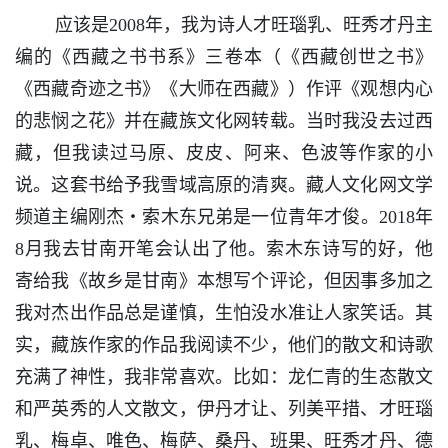
应该是2008年，我为诗人才旺瑙乳、旺秀才丹主
编的《西藏之书书系》三卷本（《西藏创世之书》
《西藏奇迹之书》《大师在西藏》）作评《观想内心
的悲悯之花》并在藏族文化网转载。当时我没去过西
藏，但我读过马原、皮皮、阿来、色波等作家的小
说。这套书给予我雪域高原的清爽。藏人文化网文学
频道主编刚杰・索木东兄弟是一位青年才俊。2018年
8月我去甘南开笔会认出了他。索木东诗写的好，他
寄给我《故乡是甘南》本想写个评论，但因事多加之
我对杰出作品总是谨慎，生怕没水准让人家笑话。其
实，藏族作家的作品我阅读不少，他们的散文和诗歌
充满了神性，我非常喜欢。比如：龙仁青的生态散文
和严英秀的人文散文，伊丹才让、列美平措、才旺瑙
乳、梅卓、唯色、梅萨、桑丹、班果、旺秀才丹、德