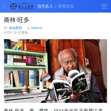
当代名人
圣地文坛
斋林·旺多
本站原创
tibetcul
2025-12-01发布
斋林·旺多，男，藏族，1934年出生于西藏江孜，