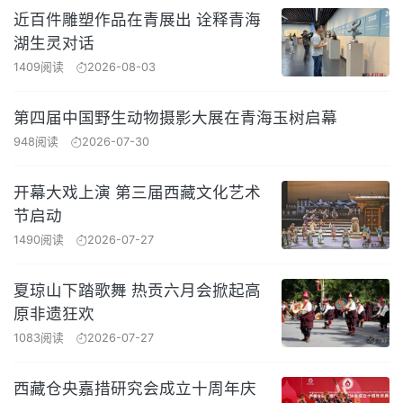
近百件雕塑作品在青展出 诠释青海
湖生灵对话
1409阅读
2026-08-03
第四届中国野生动物摄影大展在青海玉树启幕
948阅读
2026-07-30
开幕大戏上演 第三届西藏文化艺术
节启动
1490阅读
2026-07-27
夏琼山下踏歌舞 热贡六月会掀起高
原非遗狂欢
1083阅读
2026-07-27
西藏仓央嘉措研究会成立十周年庆