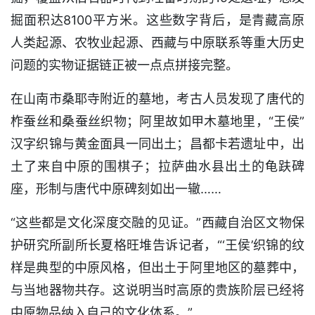
掘面积达8100平方米。这些数字背后，是青藏高原
人类起源、农牧业起源、西藏与中原联系等重大历史
问题的实物证据链正被一点点拼接完整。
在山南市桑耶寺附近的墓地，考古人员发现了唐代的
柞蚕丝和桑蚕丝织物；阿里故如甲木墓地里，“王侯”
汉字织锦与黄金面具一同出土；昌都卡若遗址中，出
土了来自中原的围棋子；拉萨曲水县出土的龟趺碑
座，形制与唐代中原碑刻如出一辙……
“这些都是文化深度交融的见证。”西藏自治区文物保
护研究所副所长夏格旺堆告诉记者，“‘王侯’织锦的纹
样是典型的中原风格，但出土于阿里地区的墓葬中，
与当地器物共存。这说明当时高原的贵族阶层已经将
中原物品纳入自己的文化体系。”