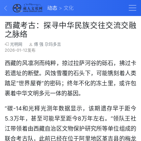
动态
文化
西藏考古：探寻中华民族交往交流交融
之脉络
光明网
傅 强 尕玛多吉
2026-01-12发布
西藏的风凛冽而纯粹，掠过拉萨河谷的砾石，拂过卡
若遗址的断壁。风蚀雪覆的石头下，可能镌刻着人类
踏足“世界屋脊”的密码；终年不化的冻土里，或许包
裹着中华文明多元一体的基因。
“碳-14和光释光测年数据显示，该期遗存早于距今
5.3万年，甚至可能早至距今8万年左右。”领队王社
江带领着由西藏自治区文物保护研究所等单位组成的
联合考古队，此前已经在位于阿里地区革吉县的梅龙